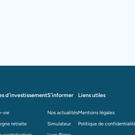
es d’investissement
S’informer
Liens utiles
-vie
Nos actualités
Mentions légales
rgne retraite
Simulateur
Politique de confidentialit
 capitalisation
Livre Blanc