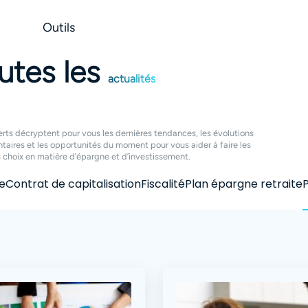
Outils
utes les
actualités
rts décryptent pour vous les dernières tendances, les évolutions
taires et les opportunités du moment pour vous aider à faire les
s choix en matière d’épargne et d’investissement.
e
Contrat de capitalisation
Fiscalité
Plan épargne retraite