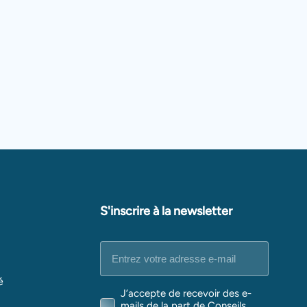
S'inscrire à la newsletter
E-
mail
(Nécessaire)
é
RGPD
J’accepte de recevoir des e-
(Nécessaire)
mails de la part de Conseils