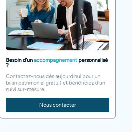
Besoin d’un
accompagnement
personnalisé
?
Contactez-nous dès aujourd’hui pour un
bilan patrimonial gratuit et bénéficiez d’un
suivi sur-mesure.
Nous contacter