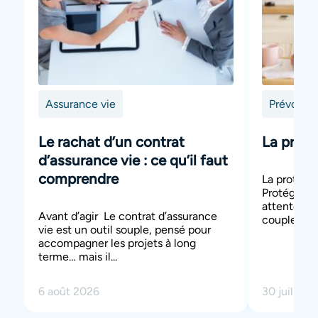
Assurance vie
Prévoyan
Le rachat d’un contrat
La prote
d’assurance vie : ce qu’il faut
comprendre
La protect
Protéger le
attente na
Avant d’agir Le contrat d’assurance
couples. Et,
vie est un outil souple, pensé pour
accompagner les projets à long
terme… mais il...
6 août 2026
30 juillet 