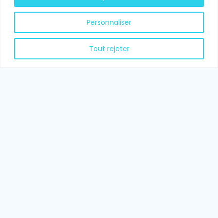
Contrat de capitalisation
Personnaliser
S’informer
Tout rejeter
Nos actualités
Simulateur
Livre Blanc
FAQ
Liens utiles