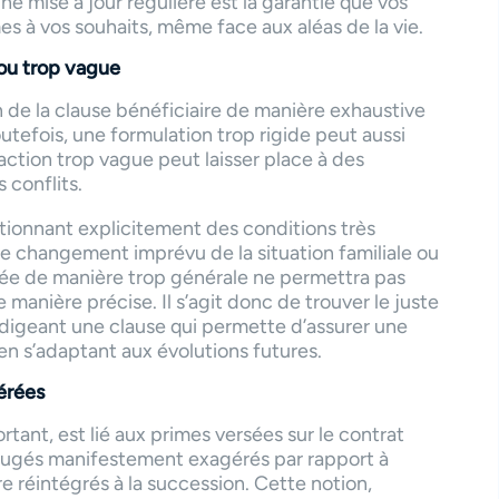
ne mise à jour régulière est la garantie que vos
s à vos souhaits, même face aux aléas de la vie.
 ou trop vague
on de la clause bénéficiaire de manière exhaustive
utefois, une formulation trop rigide peut aussi
daction trop vague peut laisser place à des
s conflits.
tionnant explicitement des conditions très
e changement imprévu de la situation familiale ou
gée de manière trop générale ne permettra pas
 manière précise. Il s’agit donc de trouver le juste
 rédigeant une clause qui permette d’assurer une
en s’adaptant aux évolutions futures.
érées
tant, est lié aux primes versées sur le contrat
 jugés manifestement exagérés par rapport à
 réintégrés à la succession. Cette notion,