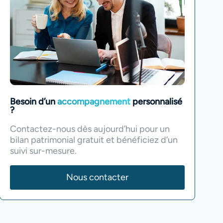
Besoin d’un
accompagnement
personnalisé
?
Contactez-nous dès aujourd’hui pour un
bilan patrimonial gratuit et bénéficiez d’un
suivi sur-mesure.
Nous contacter