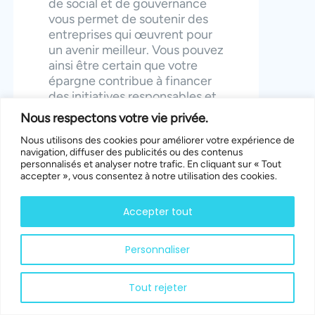
de social et de gouvernance
vous permet de soutenir des
entreprises qui œuvrent pour
un avenir meilleur. Vous pouvez
ainsi être certain que votre
épargne contribue à financer
des initiatives responsables et
innovantes.
Nous respectons votre vie privée.
Nous utilisons des cookies pour améliorer votre expérience de
6.2. Une Meilleure Gestion
navigation, diffuser des publicités ou des contenus
des Risques
personnalisés et analyser notre trafic. En cliquant sur « Tout
accepter », vous consentez à notre utilisation des cookies.
Les entreprises qui adoptent
des pratiques durables sont
Accepter tout
souvent mieux préparées pour
faire face aux crises
Personnaliser
économiques et
environnementales. En
choisissant des supports
Tout rejeter
d’investissement ESG, vous